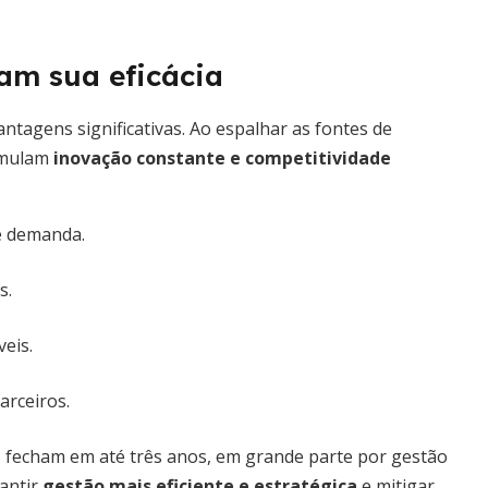
am sua eficácia
ntagens significativas. Ao espalhar as fontes de
imulam
inovação constante e competitividade
e demanda.
s.
eis.
arceiros.
 fecham em até três anos, em grande parte por gestão
rantir
gestão mais eficiente e estratégica
e mitigar