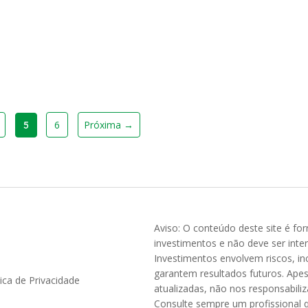
6
Próxima →
5
Aviso: O conteúdo deste site é fo
investimentos e não deve ser inte
Investimentos envolvem riscos, inc
garantem resultados futuros. Ape
tica de Privacidade
atualizadas, não nos responsabil
Consulte sempre um profissional q