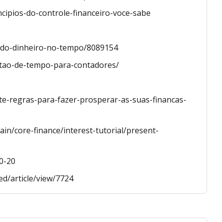
ncipios-do-controle-financeiro-voce-sabe
or-do-dinheiro-no-tempo/8089154
estao-de-tempo-para-contadores/
ete-regras-para-fazer-prosperar-as-suas-financas-
n/core-finance/interest-tutorial/present-
0-20
ed/article/view/7724