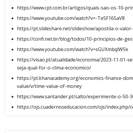
https://www.cpt.com.br/artigos/quais-sao-os-10-pri
https://www.youtube.com/watch?v=-TeSF16SaV8
https://pt.slideshare.net/slideshow/apostila-o-val
https://confi.net.br/blog/todos/10-principios-de-g
https://www.youtube.com/watch?v=sGUXmbqlW5k
https://visao.pt/atualidade/economia/2023-11-01-s
seja-qual-for-o-clima-economico/
https://pt.khanacademy.org/economics-finance-domai
value/v/time-value-of-money
https://www.santander.pt/salto/experimente-o-50-3
https://ojs.cuadernoseducacion.com/ojs/index.php/c