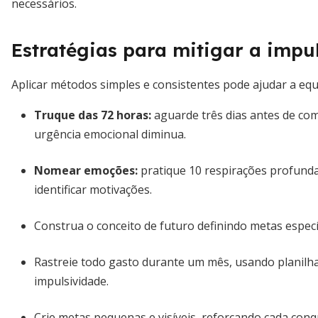
necessários.
Estratégias para mitigar a impu
Aplicar métodos simples e consistentes pode ajudar a e
Truque das 72 horas
:
aguarde três dias antes de com
urgência emocional diminua.
Nomear emoções:
pratique 10 respirações profunda
identificar motivações.
Construa o conceito de futuro definindo metas específ
Rastreie todo gasto durante um mês, usando planilha
impulsividade.
Crie metas pequenas e visíveis, reforçando cada conq