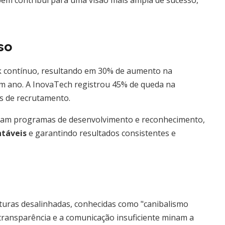
mbém contribui para uma visão mais ampla de sucesso,
so
 contínuo, resultando em 30% de aumento na
m ano. A InovaTech registrou 45% de queda na
s de recrutamento.
taram programas de desenvolvimento e reconhecimento,
ntáveis
e garantindo resultados consistentes e
lturas desalinhadas, conhecidas como "canibalismo
 transparência e a comunicação insuficiente minam a