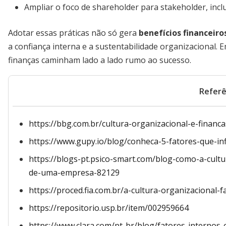
Ampliar o foco de shareholder para stakeholder, incl
Adotar essas práticas não só gera
benefícios financeiro
a confiança interna e a sustentabilidade organizacional.
finanças caminham lado a lado rumo ao sucesso.
Referê
https://bbg.com.br/cultura-organizacional-e-financ
https://www.gupy.io/blog/conheca-5-fatores-que-in
https://blogs-pt.psico-smart.com/blog-como-a-cult
de-uma-empresa-82129
https://proced.fia.com.br/a-cultura-organizacional
https://repositorio.usp.br/item/002959664
https://www.clara.com/pt-br/blog/fatores-interno