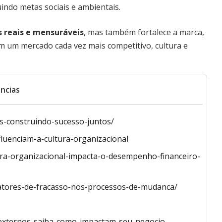
uindo metas sociais e ambientais.
s reais e mensuráveis
, mas também fortalece a marca,
 Em um mercado cada vez mais competitivo, cultura e
ncias
as-construindo-sucesso-juntos/
fluenciam-a-cultura-organizacional
ura-organizacional-impacta-o-desempenho-financeiro-
-fatores-de-fracasso-nos-processos-de-mudanca/
s-externos-saiba-como-impactam-seu-negocio