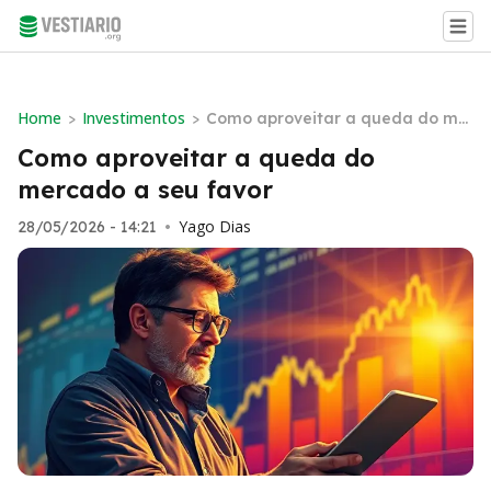
Home
Investimentos
>
>
Como aproveitar a queda do me
rcado a seu favor
Como aproveitar a queda do
mercado a seu favor
Yago Dias
28/05/2026 - 14:21
•