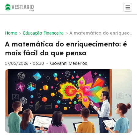
Home
Educação Financeira
>
>
A matemática do enriqueci
mento: é mais fácil do que
A matemática do enriquecimento: é
pensa
mais fácil do que pensa
Giovanni Medeiros
17/05/2026 - 06:30
•