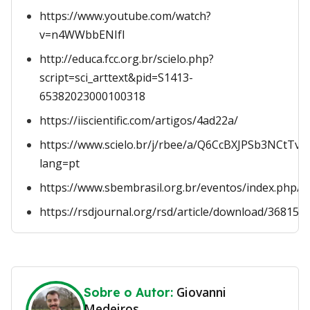
https://www.youtube.com/watch?
v=n4WWbbENIfI
http://educa.fcc.org.br/scielo.php?
script=sci_arttext&pid=S1413-
65382023000100318
https://iiscientific.com/artigos/4ad22a/
https://www.scielo.br/j/rbee/a/Q6CcBXJPSb3NCtTvc
lang=pt
https://www.sbembrasil.org.br/eventos/index.php/s
https://rsdjournal.org/rsd/article/download/36815
Giovanni
Sobre o Autor:
Medeiros