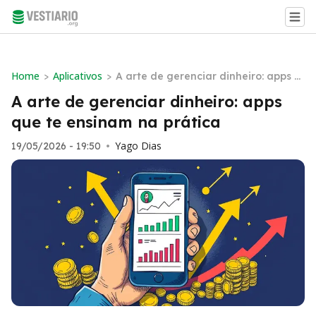
Home
Aplicativos
>
>
A arte de gerenciar dinheiro: apps q
ue te ensinam na prática
A arte de gerenciar dinheiro: apps
que te ensinam na prática
Yago Dias
19/05/2026 - 19:50
•