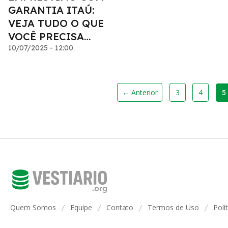
GARANTIA ITAÚ:
VEJA TUDO O QUE
VOCÊ PRECISA
SABER
10/07/2025 - 12:00
← Anterior
3
4
5
Quem Somos
Equipe
Contato
Termos de Uso
Polí
/
/
/
/