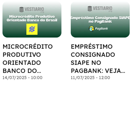
MICROCRÉDITO
EMPRÉSTIMO
PRODUTIVO
CONSIGNADO
ORIENTADO
SIAPE NO
BANCO DO
PAGBANK: VEJA
BRASIL: VEJA
14/07/2025 - 10:00
TUDO O QUE
11/07/2025 - 12:00
TUDO O QUE
VOCÊ PRECISA
VOCÊ PRECISA
SABER
SABER