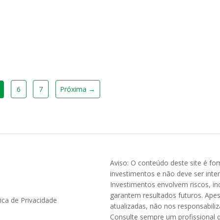
6
7
Próxima →
Aviso: O conteúdo deste site é fo
investimentos e não deve ser inte
Investimentos envolvem riscos, inc
garantem resultados futuros. Ape
tica de Privacidade
atualizadas, não nos responsabil
Consulte sempre um profissional q