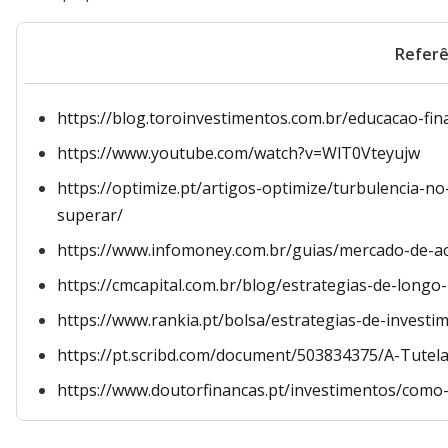
Referê
https://blog.toroinvestimentos.com.br/educacao-fin
https://www.youtube.com/watch?v=WlT0Vteyujw
https://optimize.pt/artigos-optimize/turbulencia-n
superar/
https://www.infomoney.com.br/guias/mercado-de-a
https://cmcapital.com.br/blog/estrategias-de-longo
https://www.rankia.pt/bolsa/estrategias-de-invest
https://pt.scribd.com/document/503834375/A-Tutel
https://www.doutorfinancas.pt/investimentos/como-i