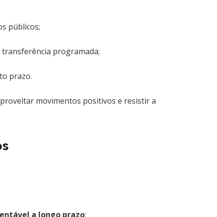
os públicos;
u transferência programada;
to prazo.
oveitar movimentos positivos e resistir a
os
entável a longo prazo
;