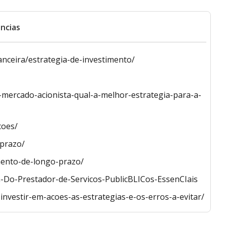
ncias
anceira/estrategia-de-investimento/
o-mercado-acionista-qual-a-melhor-estrategia-para-a-
coes/
-prazo/
imento-de-longo-prazo/
a-Do-Prestador-de-Servicos-PublicBLICos-EssenCIais
nvestir-em-acoes-as-estrategias-e-os-erros-a-evitar/