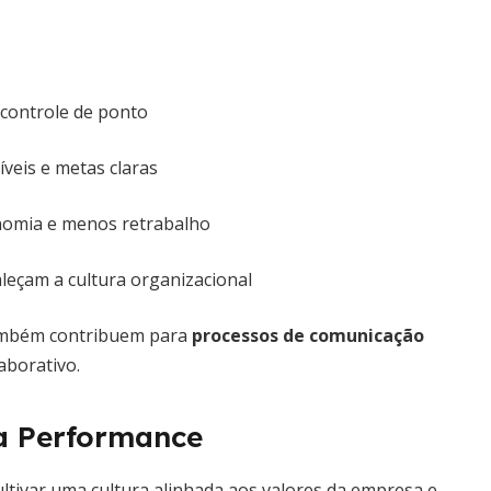
controle de ponto
veis e metas claras
nomia e menos retrabalho
leçam a cultura organizacional
também contribuem para
processos de comunicação
aborativo.
a Performance
ultivar uma cultura alinhada aos valores da empresa e