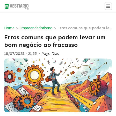
Home
Empreendedorismo
>
>
Erros comuns que podem lev
ar um bom negócio ao fraca
Erros comuns que podem levar um
sso
bom negócio ao fracasso
Yago Dias
18/07/2025 - 21:35
•