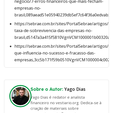
negocio/7-erros-financeiros-que-mais-fecham-
empresas-no-
brasil,089aead51e05940239db5ef7c64f36a0edvabz5
https://sebrae.com.br/sites/PortalSebrae/artigos/a-
taxa-de-sobrevivencia-das-empresas-no-
brasil,d5147a3a415f5810VgnVCM1000001b00320a
https://sebrae.com.br/sites/PortalSebrae/artigos/o-
que-influencia-no-sucesso-e-fracasso-das-
empresas,3cc5b171f59b0510VgnVCM1000004c002
Yago Dias
Sobre o Autor:
Yago Dias é redator e analista
financeiro no vestiario.org. Dedica-se à
criação de materiais sobre