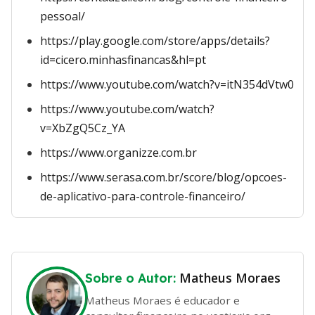
pessoal/
https://play.google.com/store/apps/details?
id=cicero.minhasfinancas&hl=pt
https://www.youtube.com/watch?v=itN354dVtw0
https://www.youtube.com/watch?
v=XbZgQ5Cz_YA
https://www.organizze.com.br
https://www.serasa.com.br/score/blog/opcoes-
de-aplicativo-para-controle-financeiro/
Matheus Moraes
Sobre o Autor:
Matheus Moraes é educador e