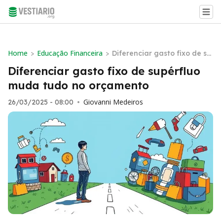
Home
Educação Financeira
>
>
Diferenciar gasto fixo de su
pérfluo muda tudo no orça
Diferenciar gasto fixo de supérfluo
mento
muda tudo no orçamento
Giovanni Medeiros
26/03/2025 - 08:00
•