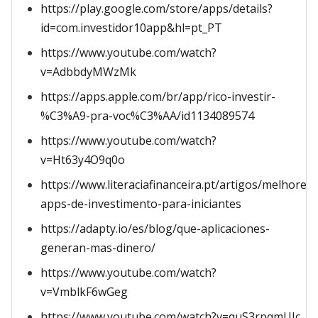
https://play.google.com/store/apps/details?
id=com.investidor10app&hl=pt_PT
https://www.youtube.com/watch?
v=AdbbdyMWzMk
https://apps.apple.com/br/app/rico-investir-
%C3%A9-pra-voc%C3%AA/id1134089574
https://www.youtube.com/watch?
v=Ht63y4O9q0o
https://www.literaciafinanceira.pt/artigos/melhores-
apps-de-investimento-para-iniciantes
https://adapty.io/es/blog/que-aplicaciones-
generan-mas-dinero/
https://www.youtube.com/watch?
v=VmblkF6wGeg
https://www.youtube.com/watch?v=quS3rpqmUJc