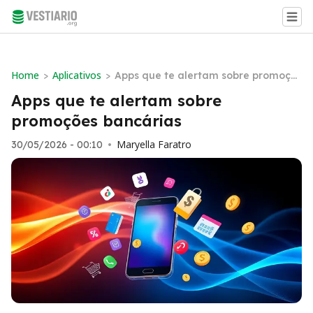
Home
Aplicativos
>
>
Apps que te alertam sobre promoçõ
es bancárias
Apps que te alertam sobre
promoções bancárias
Maryella Faratro
30/05/2026 - 00:10
•