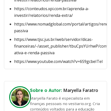
investir/relatorios/renda-passiva/
https://conteudos.xpi.com.br/aprenda-a-
investir/relatorios/renda-extra/
https://www.nomadglobal.com/portal/artigos/renda
passiva
https://www.tjsc.jus.br/web/servidor/dicas-
financeiras/-/asset_publisher/tbuCpsYUrhwP/conte
ativa-e-renda-passiva
https://www.youtube.com/watch?v=6S9gcbeITeI
Maryella Faratro
Sobre o Autor:
Maryella Farato é especialista em
finanças pessoais no vestiario.org. Cria
conteúdos voltados para a educação