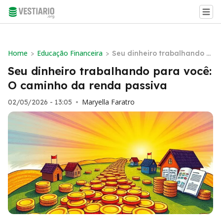
Home
Educação Financeira
>
>
Seu dinheiro trabalhando p
ara você: O caminho da ren
Seu dinheiro trabalhando para você:
da passiva
O caminho da renda passiva
Maryella Faratro
02/05/2026 - 13:05
•